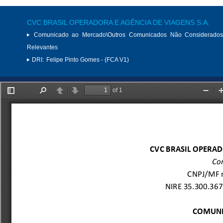
CVC BRASIL OPERADORA E AGÊNCIA DE VIAGENS S.A.
Comunicado ao Mercado\Outros Comunicados Não Considerados
Relevantes
DRI:
Felipe Pinto Gomes - (FCA V1)