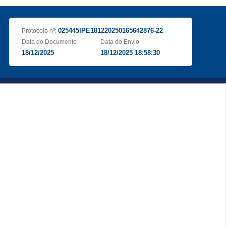
025445IPE181220250165642876-22
Protocolo nº:
Data do Documento
Data do Envio
18/12/2025
18/12/2025 18:58:30