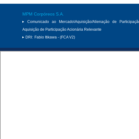
MPM Corpóreos S.A.
Comunicado ao Mercado\Aquisição/Alienação de Participaçã
Aquisição de Participação Acionária Relevante
DRI:
Fabio Itikawa - (FCA V2)