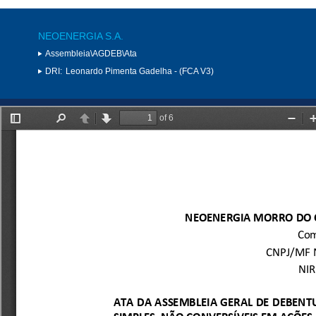
NEOENERGIA S.A.
Assembleia\AGDEB\Ata
DRI:
Leonardo Pimenta Gadelha - (FCA V3)