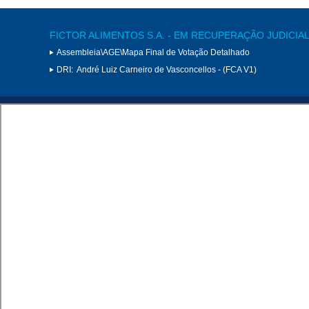
FICTOR ALIMENTOS S.A. - EM RECUPERAÇÃO JUDICIA
Assembleia\AGE\Mapa Final de Votação Detalhado
DRI:
André Luiz Carneiro de Vasconcellos - (FCA V1)