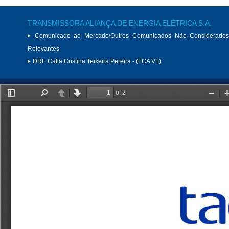
TRANSMISSORA ALIANÇA DE ENERGIA ELÉTRICA S.A.
Comunicado ao Mercado\Outros Comunicados Não Considerados
Relevantes
DRI:
Catia Cristina Teixeira Pereira - (FCA V1)