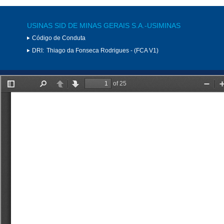
USINAS SID DE MINAS GERAIS S.A.-USIMINAS
Código de Conduta
DRI:
Thiago da Fonseca Rodrigues - (FCA V1)