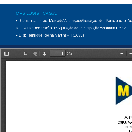
MRS LOGISTICA S.A.
Comunicado ao Mercado\Aquisição/Alienação de Participação Aci
Relevante\Declaração de Aquisição de Participação Acionária Relevant
DRI:
Henrique Rocha Martins - (FCA V1)