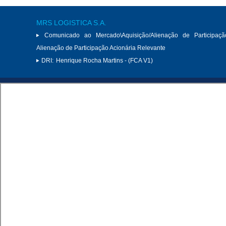
MRS LOGISTICA S.A.
Comunicado ao Mercado\Aquisição/Alienação de Participaçã
Alienação de Participação Acionária Relevante
DRI:
Henrique Rocha Martins - (FCA V1)