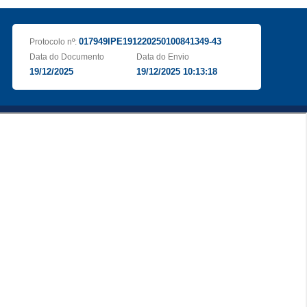
017949IPE191220250100841349-43
Protocolo nº:
Data do Documento
Data do Envio
19/12/2025
19/12/2025 10:13:18