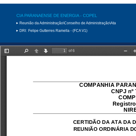
CIA PARANAENSE DE ENERGIA - COPEL
Reunião da Administração\Conselho de Administração\Ata
DRI:
Felipe Gutterres Ramella - (FCA V1)