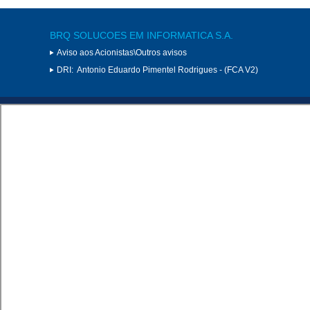
BRQ SOLUCOES EM INFORMATICA S.A.
Aviso aos Acionistas\Outros avisos
DRI:
Antonio Eduardo Pimentel Rodrigues - (FCA V2)