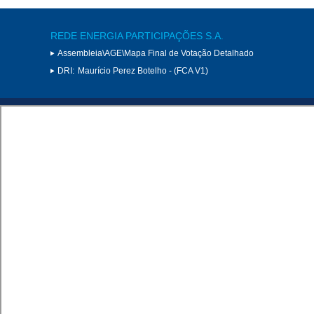
REDE ENERGIA PARTICIPAÇÕES S.A.
Assembleia\AGE\Mapa Final de Votação Detalhado
DRI:
Maurício Perez Botelho - (FCA V1)