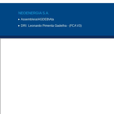
NEOENERGIA S.A.
Assembleia\AGDEB\Ata
DRI:
Leonardo Pimenta Gadelha - (FCA V3)