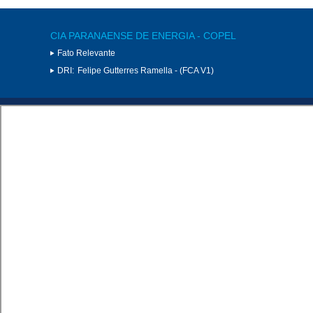
CIA PARANAENSE DE ENERGIA - COPEL
Fato Relevante
DRI:
Felipe Gutterres Ramella - (FCA V1)