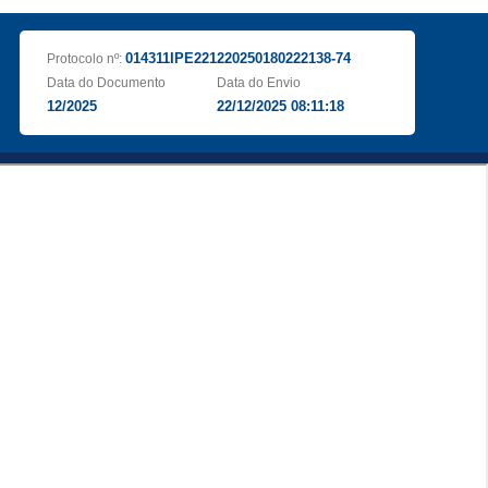
014311IPE221220250180222138-74
Protocolo nº:
Data do Documento
Data do Envio
12/2025
22/12/2025 08:11:18