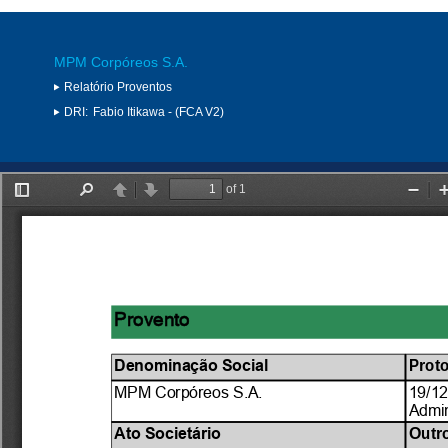
MPM Corpóreos S.A.
Relatório Proventos
DRI:
Fabio Itikawa - (FCA V2)