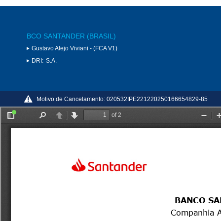
BCO SANTANDER (BRASIL)
Gustavo Alejo Viviani - (FCA V1)
DRI:
S.A.
Motivo de Cancelamento:
020532IPE221220250166654829-85