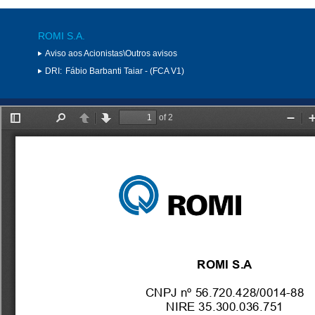
ROMI S.A.
Aviso aos Acionistas\Outros avisos
DRI:
Fábio Barbanti Taiar - (FCA V1)