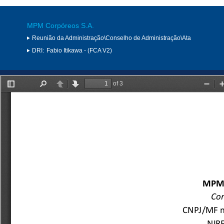
MPM Corpóreos S.A.
Reunião da Administração\Conselho de Administração\Ata
DRI:
Fabio Itikawa - (FCA V2)