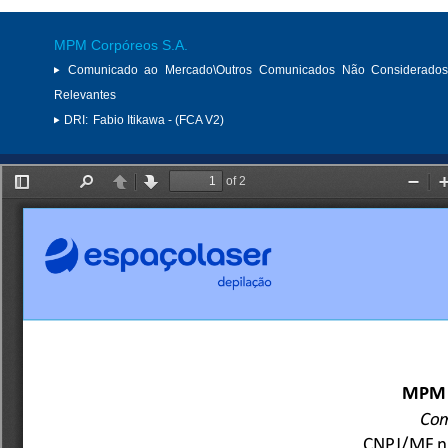
MPM Corpóreos S.A.
Comunicado ao Mercado\Outros Comunicados Não Considerados
Relevantes
DRI:
Fabio Itikawa - (FCA V2)