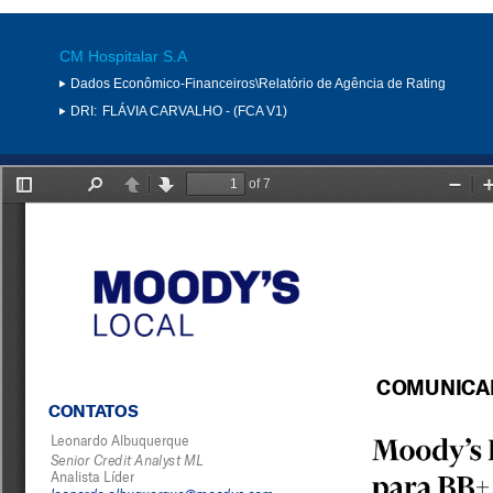
CM Hospitalar S.A
Dados Econômico-Financeiros\Relatório de Agência de Rating
DRI:
FLÁVIA CARVALHO - (FCA V1)