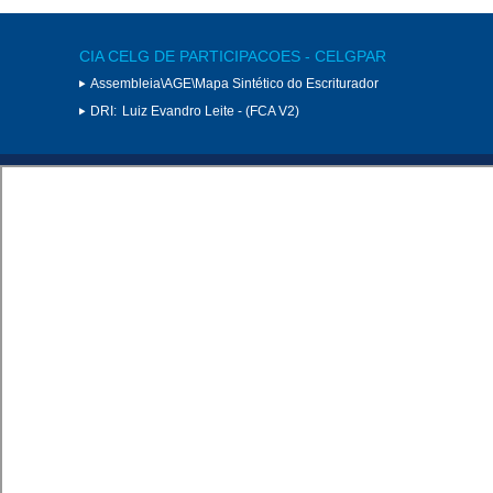
CIA CELG DE PARTICIPACOES - CELGPAR
Assembleia\AGE\Mapa Sintético do Escriturador
DRI:
Luiz Evandro Leite - (FCA V2)