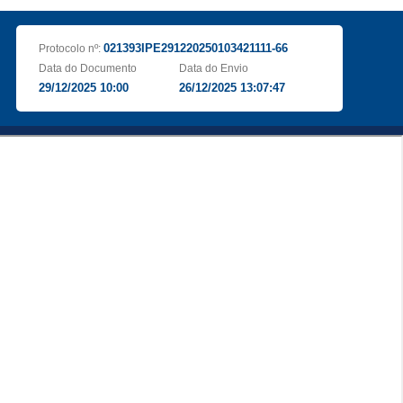
021393IPE291220250103421111-66
Protocolo nº:
Data do Documento
Data do Envio
29/12/2025 10:00
26/12/2025 13:07:47