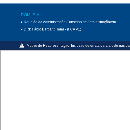
ROMI S.A.
Reunião da Administração\Conselho de Administração\Ata
DRI:
Fábio Barbanti Taiar - (FCA V1)
Motivo de Reapresentação:
Inclusão de errata para ajuste nas d