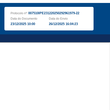
007510IPE231220250292961979-22
Protocolo nº:
Data do Documento
Data do Envio
23/12/2025 10:00
26/12/2025 16:04:23