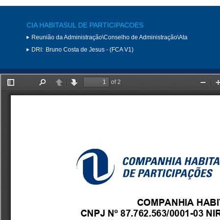
CIA HABITASUL DE PARTICIPACOES
Reunião da Administração\Conselho de Administração\Ata
DRI:
Bruno Costa de Jesus - (FCA V1)