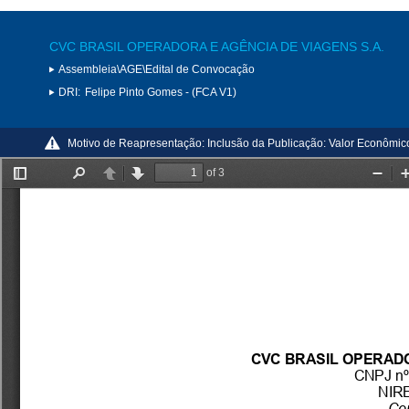
CVC BRASIL OPERADORA E AGÊNCIA DE VIAGENS S.A.
Assembleia\AGE\Edital de Convocação
DRI:
Felipe Pinto Gomes - (FCA V1)
Motivo de Reapresentação:
Inclusão da Publicação: Valor Econômi