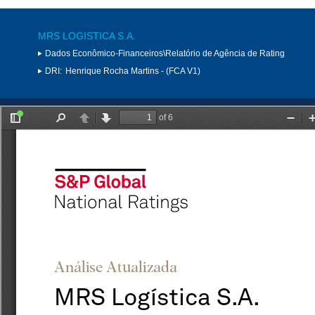
MRS LOGISTICA S.A.
Dados Econômico-Financeiros\Relatório de Agência de Rating
DRI:
Henrique Rocha Martins - (FCA V1)