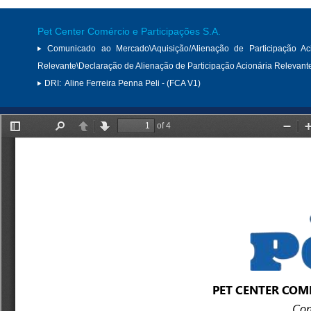
Pet Center Comércio e Participações S.A.
Comunicado ao Mercado\Aquisição/Alienação de Participação Aci
Relevante\Declaração de Alienação de Participação Acionária Relevant
DRI:
Aline Ferreira Penna Peli - (FCA V1)