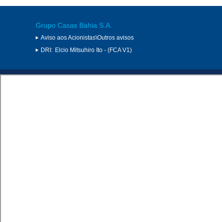
Grupo Casas Bahia S.A.
Aviso aos Acionistas\Outros avisos
DRI:
Elcio Mitsuhiro Ito - (FCA V1)