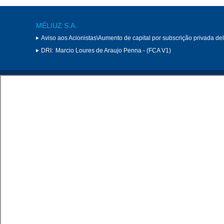
MÉLIUZ S.A.
Aviso aos Acionistas\Aumento de capital por subscrição privada d
DRI:
Marcio Loures de Araujo Penna - (FCA V1)