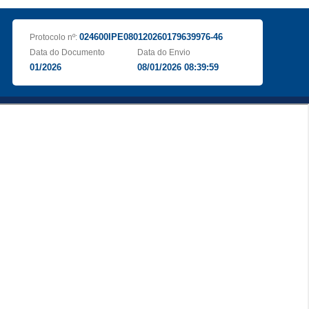
024600IPE080120260179639976-46
Protocolo nº:
Data do Documento
Data do Envio
01/2026
08/01/2026 08:39:59