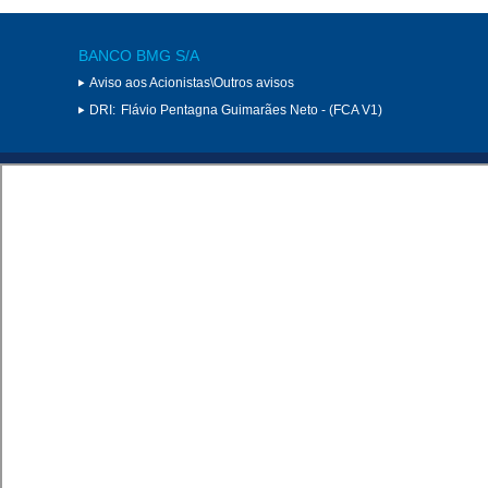
BANCO BMG S/A
Aviso aos Acionistas\Outros avisos
DRI:
Flávio Pentagna Guimarães Neto - (FCA V1)