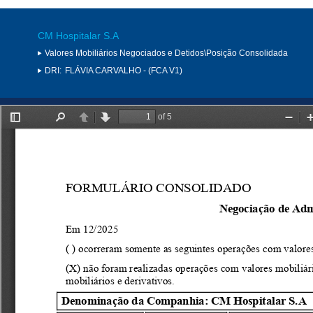
CM Hospitalar S.A
Valores Mobiliários Negociados e Detidos\Posição Consolidada
DRI:
FLÁVIA CARVALHO - (FCA V1)