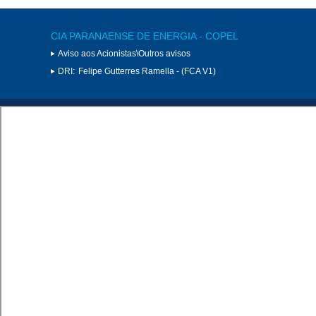
CIA PARANAENSE DE ENERGIA - COPEL
Aviso aos Acionistas\Outros avisos
DRI:
Felipe Gutterres Ramella - (FCA V1)