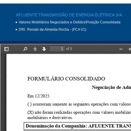
AFLUENTE TRANSMISSÃO DE ENERGIA ELÉTRICA S/A
Valores Mobiliários Negociados e Detidos\Posição Consolidada
DRI:
Renato de Almeida Rocha - (FCA V1)