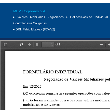
MPM Corpóreos S.A.
Valores Mobiliários Negociados e Detidos\Posição Individual 
Controladas e Coligadas
DRI:
Fabio Itikawa - (FCA V2)