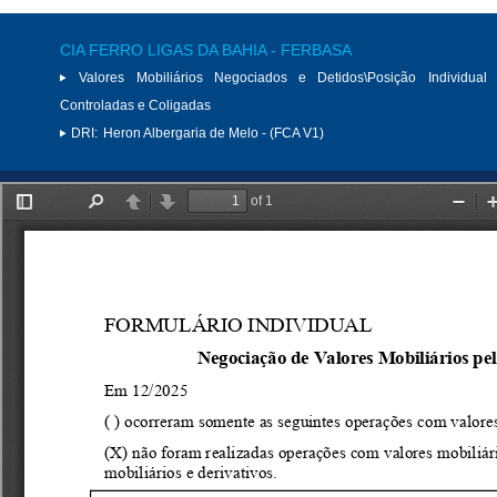
CIA FERRO LIGAS DA BAHIA - FERBASA
Valores Mobiliários Negociados e Detidos\Posição Individual 
Controladas e Coligadas
DRI:
Heron Albergaria de Melo - (FCA V1)