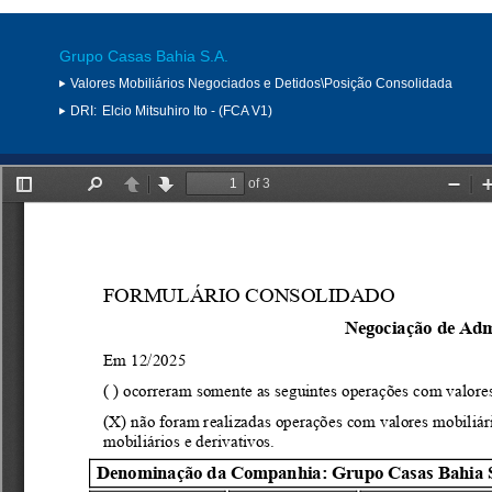
Grupo Casas Bahia S.A.
Valores Mobiliários Negociados e Detidos\Posição Consolidada
DRI:
Elcio Mitsuhiro Ito - (FCA V1)