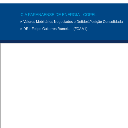
CIA PARANAENSE DE ENERGIA - COPEL
Valores Mobiliários Negociados e Detidos\Posição Consolidada
DRI:
Felipe Gutterres Ramella - (FCA V1)