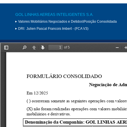
GOL LINHAS AEREAS INTELIGENTES S.A.
Valores Mobiliários Negociados e Detidos\Posição Consolidada
DRI:
Julien Pascal Francois Imbert - (FCA V3)