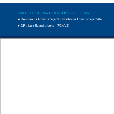
CIA CELG DE PARTICIPACOES - CELGPAR
Reunião da Administração\Conselho de Administração\Ata
DRI:
Luiz Evandro Leite - (FCA V2)