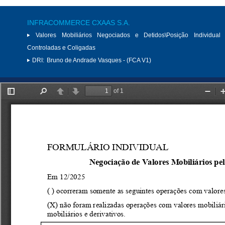
INFRACOMMERCE CXAAS S.A.
Valores Mobiliários Negociados e Detidos\Posição Individual 
Controladas e Coligadas
DRI:
Bruno de Andrade Vasques - (FCA V1)