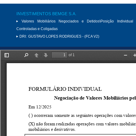
INVESTIMENTOS BEMGE S.A.
Valores Mobiliários Negociados e Detidos\Posição Individual 
Controladas e Coligadas
DRI:
GUSTAVO LOPES RODRIGUES - (FCA V2)