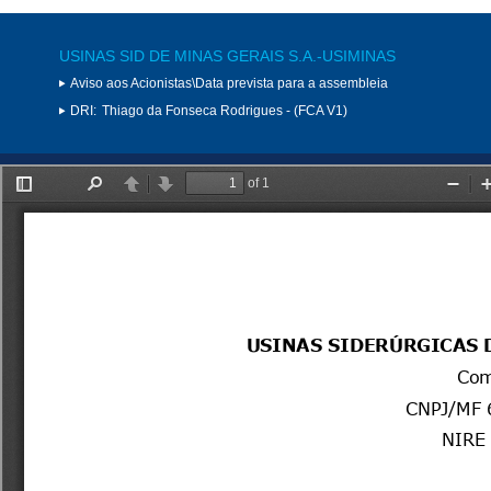
USINAS SID DE MINAS GERAIS S.A.-USIMINAS
Aviso aos Acionistas\Data prevista para a assembleia
DRI:
Thiago da Fonseca Rodrigues - (FCA V1)