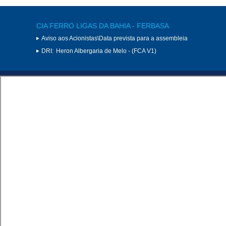
CIA FERRO LIGAS DA BAHIA - FERBASA
Aviso aos Acionistas\Data prevista para a assembleia
DRI:
Heron Albergaria de Melo - (FCA V1)