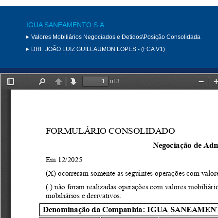
IGUA SANEAMENTO S.A.
Valores Mobiliários Negociados e Detidos\Posição Consolidada
DRI:
JOÃO LUIZ GUILLAUMON LOPES - (FCA V1)