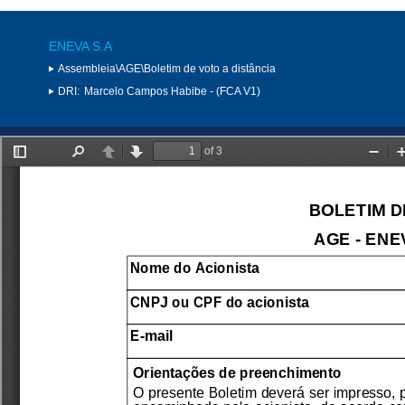
ENEVA S.A
Assembleia\AGE\Boletim de voto a distância
DRI:
Marcelo Campos Habibe - (FCA V1)