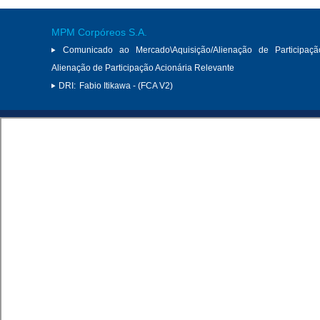
MPM Corpóreos S.A.
Comunicado ao Mercado\Aquisição/Alienação de Participaçã
Alienação de Participação Acionária Relevante
DRI:
Fabio Itikawa - (FCA V2)