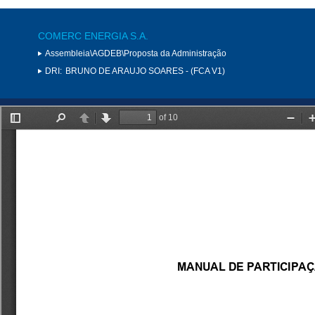
COMERC ENERGIA S.A.
Assembleia\AGDEB\Proposta da Administração
DRI:
BRUNO DE ARAUJO SOARES - (FCA V1)