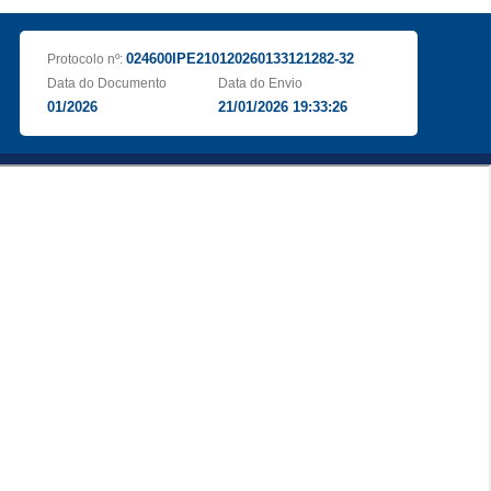
024600IPE210120260133121282-32
Protocolo nº:
Data do Documento
Data do Envio
01/2026
21/01/2026 19:33:26