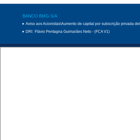
BANCO BMG S/A
Aviso aos Acionistas\Aumento de capital por subscrição privada d
DRI:
Flávio Pentagna Guimarães Neto - (FCA V1)