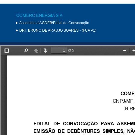
COMERC ENERGIA S.A.
Assembleia\AGDEB\Edital de Convocação
DRI:
BRUNO DE ARAUJO SOARES - (FCA V1)