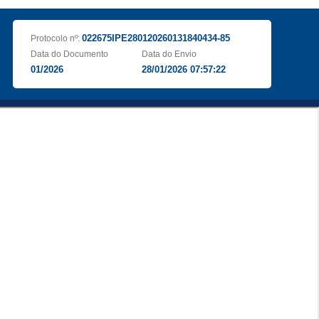
022675IPE280120260131840434-85
Protocolo nº:
Data do Documento
Data do Envio
01/2026
28/01/2026 07:57:22