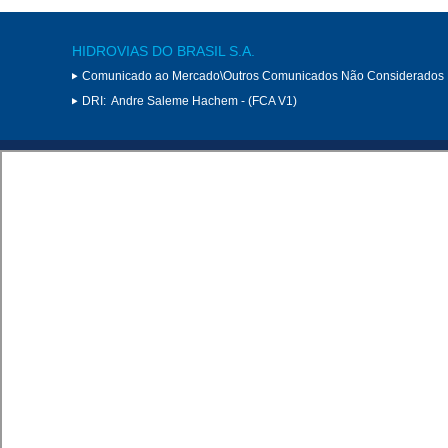
HIDROVIAS DO BRASIL S.A.
Comunicado ao Mercado\Outros Comunicados Não Considerados 
DRI:
Andre Saleme Hachem - (FCA V1)