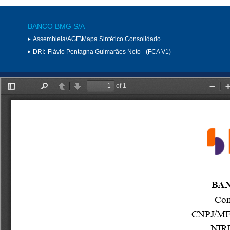
BANCO BMG S/A
Assembleia\AGE\Mapa Sintético Consolidado
DRI:
Flávio Pentagna Guimarães Neto - (FCA V1)