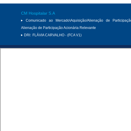
CM Hospitalar S.A
Comunicado ao Mercado\Aquisição/Alienação de Participaçã
Alienação de Participação Acionária Relevante
DRI:
FLÁVIA CARVALHO - (FCA V1)