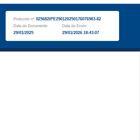
025682IPE290120250176076983-82
Protocolo nº:
Data do Documento
Data do Envio
29/01/2025
29/01/2026 18:43:07